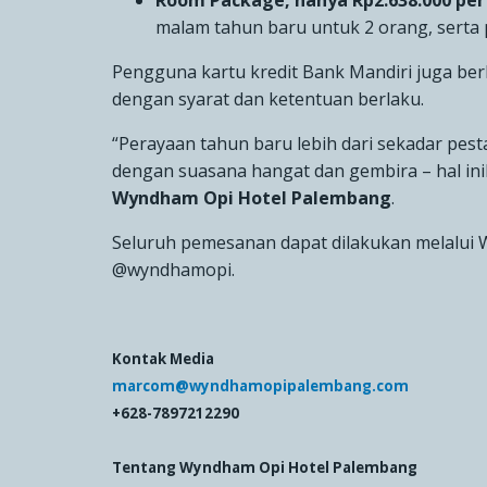
Room Package, hanya Rp2.638.000 pe
malam tahun baru untuk 2 orang, serta
Pengguna kartu kredit
Bank Mandiri
juga be
dengan syarat dan ketentuan berlaku.
“Perayaan tahun baru lebih dari sekadar pe
dengan suasana hangat dan gembira – hal inil
Wyndham Opi Hotel Palembang
.
Seluruh pemesanan dapat dilakukan melalui 
@wyndhamopi.
Kontak Media
marcom@wyndhamopipalembang.com
+628-7897212290
Tentang Wyndham Opi Hotel Palembang