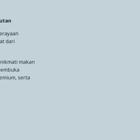
utan
erayaan
t dari
enikmati makan
 pembuka
remium, serta