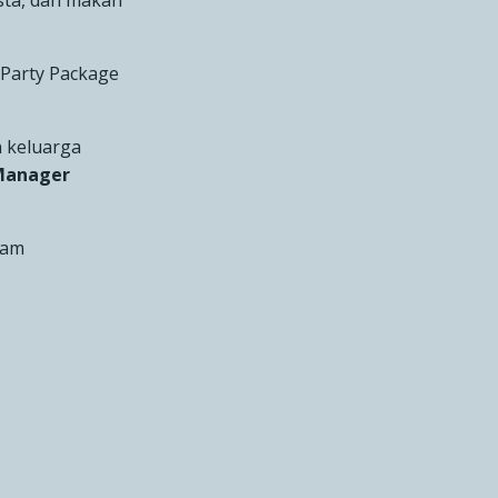
sta, dan makan
Party Package
 keluarga
 Manager
ram