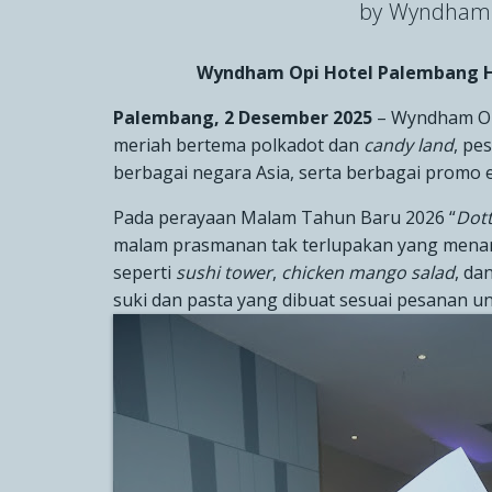
by Wyndham 
Wyndham Opi Hotel Palembang H
Palembang, 2 Desember 2025
–
Wyndham Op
meriah bertema polkadot dan
candy land
, pe
berbagai negara Asia, serta berbagai promo e
Pada perayaan Malam Tahun Baru 2026 “
Dott
malam prasmanan tak terlupakan yang menam
seperti
sushi tower
,
chicken mango salad
, da
suki dan pasta yang dibuat sesuai pesanan u