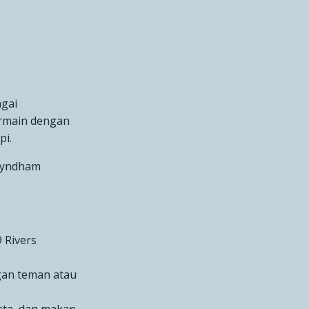
gai
rmain dengan
pi.
 Wyndham
9 Rivers
gan teman atau