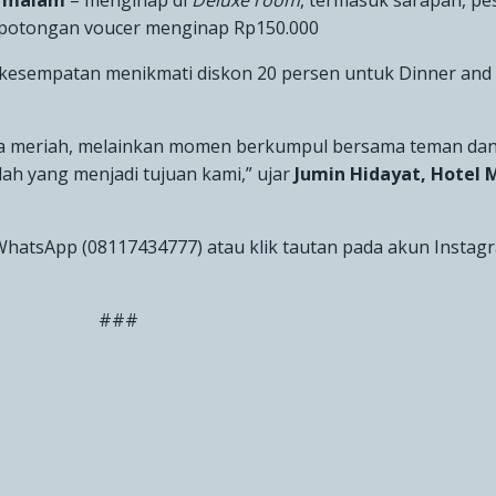
r malam
–
menginap di
Deluxe room
, termasuk sarapan, pe
 potongan voucer menginap Rp150.000
rkesempatan menikmati
diskon 20 persen
untuk Dinner and 
sta meriah, melainkan momen berkumpul bersama teman dan
ah yang menjadi tujuan kami,” ujar
Jumin Hidayat, Hotel
WhatsApp (
08117434777) atau klik tautan pada akun Instag
###