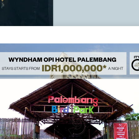
al, acara tersebut juga menyajikan nasi minyak dan pempek
 es krim, cokelat dari air mancur cokelat
,
wafel
,
dan panek