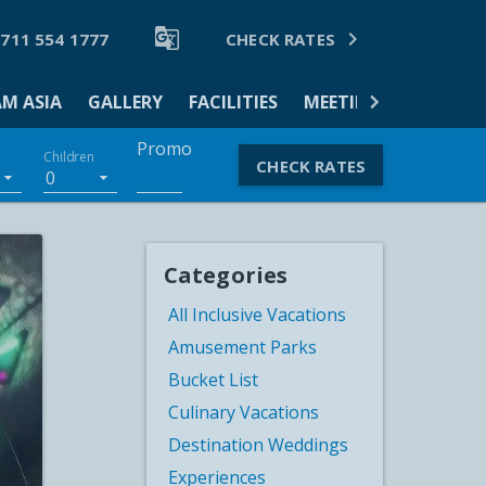


 711 554 1777
CHECK RATES
M ASIA
GALLERY
FACILITIES
MEETINGS & EVENTS
Promo
Children
CHECK RATES
0
Categories
All Inclusive Vacations
Amusement Parks
Bucket List
Culinary Vacations
Destination Weddings
Experiences